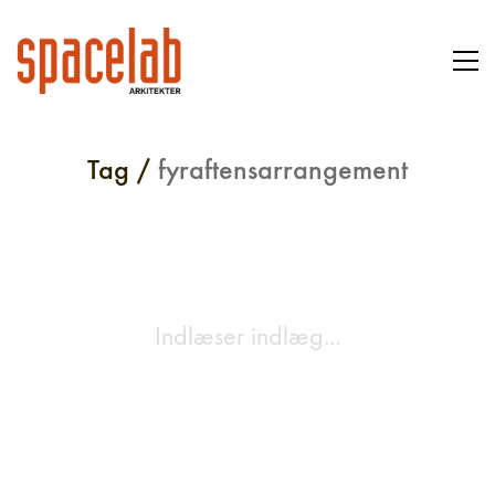
Tag /
fyraftensarrangement
Indlæser indlæg...