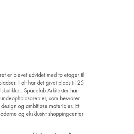
et er blevet udvidet med to etager til
ladser. I alt har det givet plads til 25
lsbutikker. Spacelab Arkitekter har
f kundeopholdsarealer, som besvarer
 design og ambitiøse materialer. Et
moderne og eksklusivt shoppingcenter