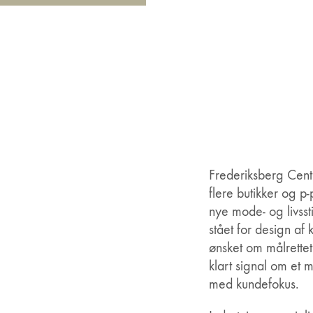
Frederiksberg Centr
flere butikker og p-p
nye mode- og livssti
stået for design a
ønsket om målrettet
klart signal om et 
med kundefokus.