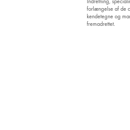
Indretning, speciali
forlængelse af de o
kendetegne og mani
fremadrettet.