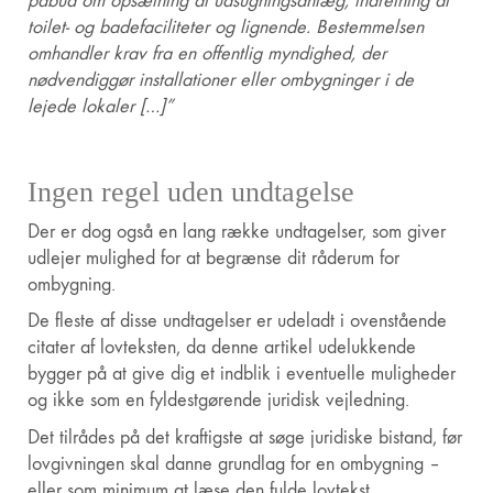
påbud om opsætning af udsugningsanlæg, indretning af
toilet- og badefaciliteter og lignende. Bestemmelsen
omhandler krav fra en offentlig myndighed, der
nødvendiggør installationer eller ombygninger i de
lejede lokaler […]”
Ingen regel uden undtagelse
Der er dog også en lang række undtagelser, som giver
udlejer mulighed for at begrænse dit råderum for
ombygning.
De fleste af disse undtagelser er udeladt i ovenstående
citater af lovteksten, da denne artikel udelukkende
bygger på at give dig et indblik i eventuelle muligheder
og ikke som en fyldestgørende juridisk vejledning.
Det tilrådes på det kraftigste at søge juridiske bistand, før
lovgivningen skal danne grundlag for en ombygning –
eller som minimum at læse den fulde lovtekst.