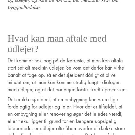
og udlejer, og ikke de forhold, der medfører krav om
byggetilladelse.
Hvad kan man aftale med
udlejer?
Det kommer nok bag på de færreste, at man kan aftale
stort set alt med sin udlejer. Selvom det derfor kan virke
banalt at tage op, så er det sjældent dårligt at blive
mindet om, at man kan komme utrolig langt i dialogen
med udlejer, og at det bør vejen første skridt i processen.
Det er ikke sjældent, at en ombygning kan være lige
fordelagtig for udlejer og lejer. Hvor det er tilfældet, at
en ombygning eller renovering øger det lejedes værdi,
eller f.eks. ligger til grund for en længere uopsigelig
lejeperiode, er udlejer ofte åben overfor at dække store